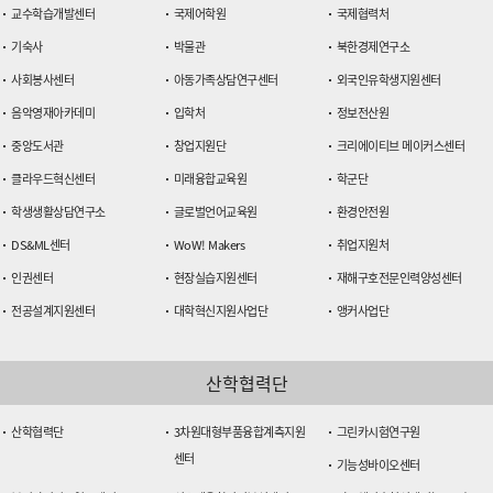
교수학습개발센터
국제어학원
국제협력처
기숙사
박물관
북한경제연구소
사회봉사센터
아동가족상담연구센터
외국인유학생지원센터
음악영재아카데미
입학처
정보전산원
중앙도서관
창업지원단
크리에이티브 메이커스센터
클라우드혁신센터
미래융합교육원
학군단
학생생활상담연구소
글로벌언어교육원
환경안전원
DS&ML센터
WoW! Makers
취업지원처
인권센터
현장실습지원센터
재해구호전문인력양성센터
전공설계지원센터
대학혁신지원사업단
앵커사업단
산학협력단
산학협력단
3차원대형부품융합계측지원
그린카시험연구원
센터
기능성바이오센터