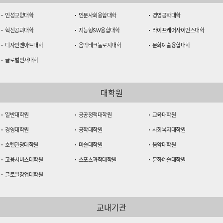
인성교양대학
인문사회융합대학
경영공학대학
혁신공과대학
지능형SW융합대학
라이프케어사이언스대학
디자인앤아트대학
음악테크놀로지대학
문화예술융합대학
글로벌인재대학
대학원
일반대학원
공공정책대학원
교육대학원
경영대학원
공학대학원
사회복지대학원
호텔관광대학원
미술대학원
음악대학원
고용서비스대학원
스포츠과학대학원
문화예술대학원
글로벌창업대학원
교내기관