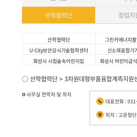
산학협력단
창업지
산학협력단
그린카에너지활
U-City보안감시기술협력센터
신소재융합기
화성시 시립숲속어린이집
화성시 어린이급
산
○ 산학협력단 > 3차원대형부품융합계측지원
학
협
사무실 연락처 및 위치
력
대표전화 : 031-2
단
>
위치 : 고운첨
3
차
원