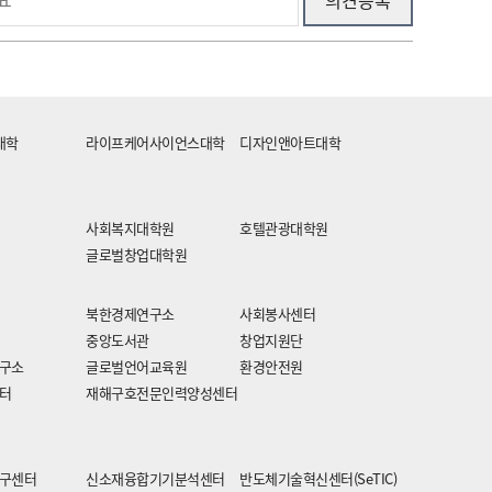
대학
라이프케어사이언스대학
디자인앤아트대학
사회복지대학원
호텔관광대학원
글로벌창업대학원
북한경제연구소
사회봉사센터
중앙도서관
창업지원단
구소
글로벌언어교육원
환경안전원
터
재해구호전문인력양성센터
구센터
신소재융합기기분석센터
반도체기술혁신센터(SeTIC)