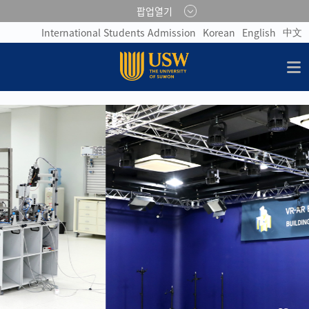
팝업열기
中文
International Students Admission
Korean
English