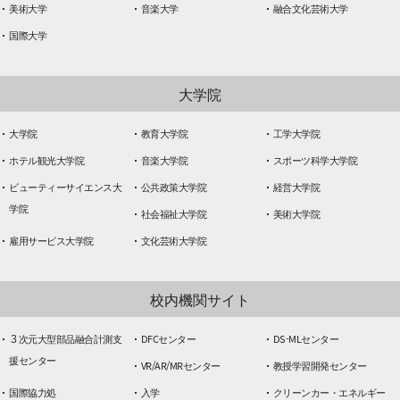
美術大学
音楽大学
融合文化芸術大学
国際大学
大学院
大学院
教育大学院
工学大学院
ホテル観光大学院
音楽大学院
スポーツ科学大学院
ビューティーサイエンス大
公共政策大学院
経営大学院
学院
社会福祉大学院
美術大学院
雇用サービス大学院
文化芸術大学院
校内機関サイト
３次元大型部品融合計測支
DFCセンター
DS-MLセンター
援センター
VR/AR/MRセンター
教授学習開発センター
国際協力処
入学
クリーンカー・エネルギー