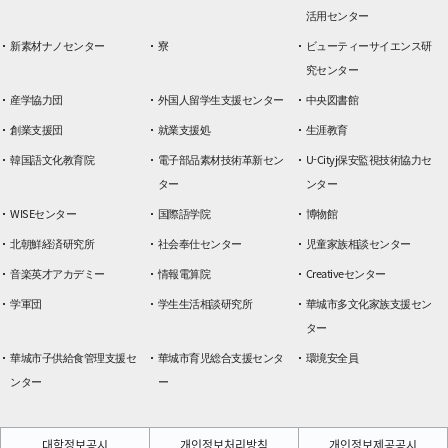
活用センター
新素材ナノセンター
寮
ビューティーサイエンス研
究センター
産学協力団
外国人留学生支援センター
中央図書館
創業支援団
就業支援処
生涯教育
韓国語文化教育院
電子部品素材技術革新セン
U-Cityj保安監視技術協力セ
ター
ンター
WISEセンター
国際語学院
博物館
北朝鮮経済研究所
社会奉仕センター
児童家族相談センター
音楽英才アカデミー
情報電算院
Creativeセンター
学軍団
学生生活相談研究所
華城市多文化家族支援セン
ター
華城市子供給食管理支援セ
華城市育児総合支援センタ
環境安全員
ンター
ー
대학정보공시
개인정보처리방침
개인정보제공공시