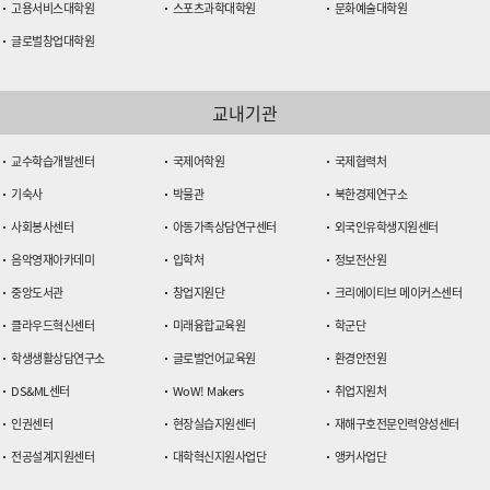
고용서비스대학원
스포츠과학대학원
문화예술대학원
글로벌창업대학원
교내기관
교수학습개발센터
국제어학원
국제협력처
기숙사
박물관
북한경제연구소
사회봉사센터
아동가족상담연구센터
외국인유학생지원센터
음악영재아카데미
입학처
정보전산원
중앙도서관
창업지원단
크리에이티브 메이커스센터
클라우드혁신센터
미래융합교육원
학군단
학생생활상담연구소
글로벌언어교육원
환경안전원
DS&ML센터
WoW! Makers
취업지원처
인권센터
현장실습지원센터
재해구호전문인력양성센터
전공설계지원센터
대학혁신지원사업단
앵커사업단