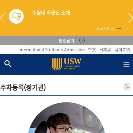
수원대 학군단 소개
자세히보기
팝업닫기
中文
日本語
International Students Admission
사이트맵
주차등록(정기권)