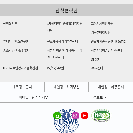
산학협력단
산학협력단
3차원대형부품융합계측지원
그린카시험연구원
센터
기능성바이오센터
뷰티사이언스연구센터
신소재융합기기분석센터
반도체기술혁신센터(SeTIC)
중소기업산학협력센터
화성시 어린이·사회복지급식
화성시육아종합지원센터
관리지원센터
DFC센터
U-City 보안감시기술혁신센터
VR/AR/MR센터
Wise센터
대학정보공시
개인정보처리방침
개인정보제공공시
이메일무단수집거부
정보보호