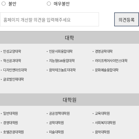
불만
매우불만
대학
인성교양대학
인문사회융합대학
경영공학대학
혁신공과대학
지능형SW융합대학
라이프케어사이언스대학
디자인앤아트대학
음악테크놀로지대학
문화예술융합대학
글로벌인재대학
대학원
일반대학원
공공정책대학원
교육대학원
경영대학원
공학대학원
사회복지대학원
호텔관광대학원
미술대학원
음악대학원