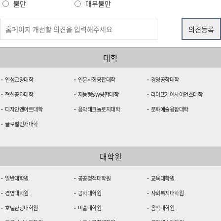
불만
매우불만
대학
인성교양대학
인문사회융합대학
경영공학대학
혁신공과대학
지능형SW융합대학
라이프케어사이언스대학
디자인앤아트대학
음악테크놀로지대학
문화예술융합대학
글로벌인재대학
대학원
일반대학원
공공정책대학원
교육대학원
경영대학원
공학대학원
사회복지대학원
호텔관광대학원
미술대학원
음악대학원