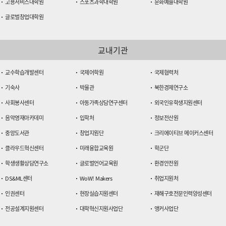
고용서비스대학원
스포츠과학대학원
문화예술대학원
글로벌창업대학원
교내기관
교수학습개발센터
국제어학원
국제협력처
기숙사
박물관
북한경제연구소
사회봉사센터
아동가족상담연구센터
외국인유학생지원센터
음악영재아카데미
입학처
정보전산원
중앙도서관
창업지원단
크리에이티브 메이커스센터
클라우드혁신센터
미래융합교육원
학군단
학생생활상담연구소
글로벌언어교육원
환경안전원
DS&ML센터
WoW! Makers
취업지원처
인권센터
현장실습지원센터
재해구호전문인력양성센터
전공설계지원센터
대학혁신지원사업단
앵커사업단