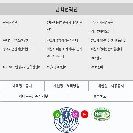
산학협력단
산학협력단
3차원대형부품융합계측지원
그린카시험연구원
센터
기능성바이오센터
뷰티사이언스연구센터
신소재융합기기분석센터
반도체기술혁신센터(SeTIC)
중소기업산학협력센터
화성시 어린이·사회복지급식
화성시육아종합지원센터
관리지원센터
DFC센터
U-City 보안감시기술혁신센터
VR/AR/MR센터
Wise센터
대학정보공시
개인정보처리방침
개인정보제공공시
이메일무단수집거부
정보보호