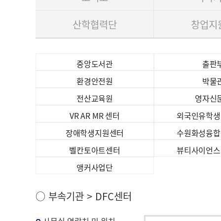
산학협력단
창업지
중앙도서관
출판
환경안전원
박물
전산교육원
영자신
VR AR MR 센터
외국인유학생
장애학생지원센터
수원화성융합
벨칸토아트센터
뷰티사이언스
앵커사업단
부
○ 부속기관 > DFC센터
속
기