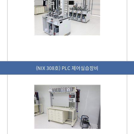
(NIX 308호) PLC 제어실습장비