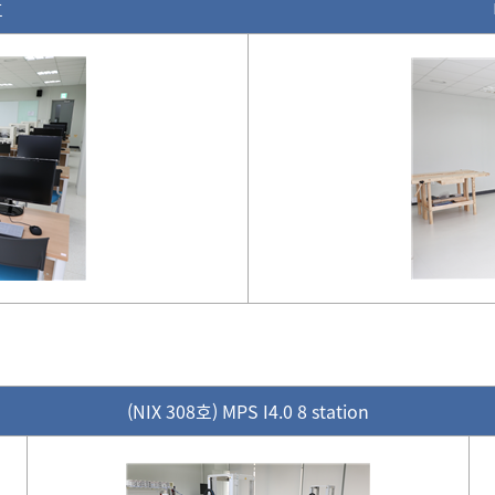
호
(NIX 308호) MPS I4.0 8 station