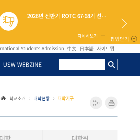
교내 전체건물 정기소독 안내(협조)
자세히보기
팝업닫기
ernational Students Admission
中文
日本語
사이트맵
USW WEBZINE
학교소개
대학현황
대학기구
대학
대학원