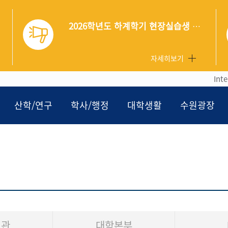
2026년 전반기 ROTC 67⋅68기 선발안내
자세히보기
Int
산학/연구
학사/행정
대학생활
수원광장
기관
대학본부