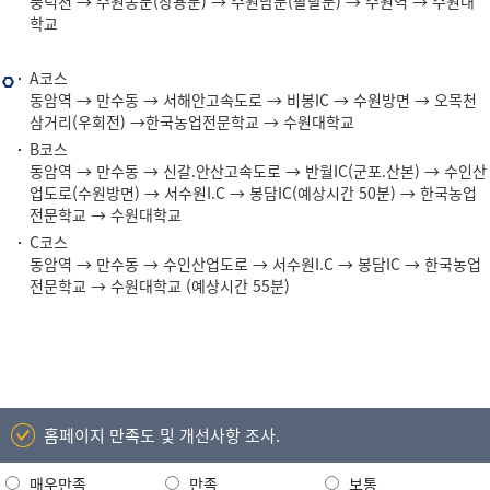
풍덕천 → 수원동문(창용문) → 수원남문(팔달문) → 수원역 → 수원대
학교
인
A코스
동암역 → 만수동 → 서해안고속도로 → 비봉IC → 수원방면 → 오목천
천
삼거리(우회전) →한국농업전문학교 → 수원대학교
방
B코스
면
동암역 → 만수동 → 신갈.안산고속도로 → 반월IC(군포.산본) → 수인산
업도로(수원방면) → 서수원I.C → 봉담IC(예상시간 50분) → 한국농업
전문학교 → 수원대학교
C코스
동암역 → 만수동 → 수인산업도로 → 서수원I.C → 봉담IC → 한국농업
전문학교 → 수원대학교 (예상시간 55분)
홈페이지 만족도 및 개선사항 조사.
매우만족
만족
보통