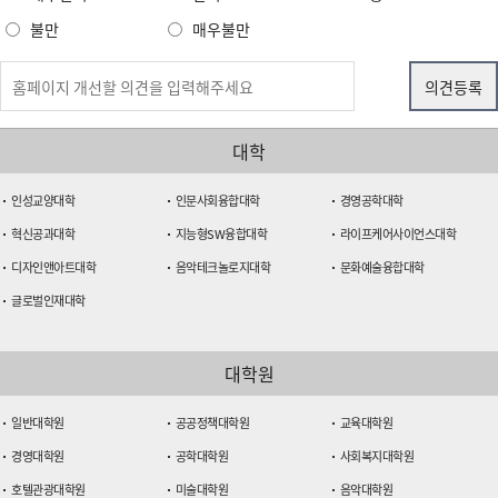
불만
매우불만
대학
인성교양대학
인문사회융합대학
경영공학대학
혁신공과대학
지능형SW융합대학
라이프케어사이언스대학
디자인앤아트대학
음악테크놀로지대학
문화예술융합대학
글로벌인재대학
대학원
일반대학원
공공정책대학원
교육대학원
경영대학원
공학대학원
사회복지대학원
호텔관광대학원
미술대학원
음악대학원