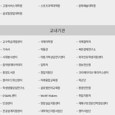
고용서비스대학원
스포츠과학대학원
문화예술대학원
글로벌창업대학원
교내기관
교수학습개발센터
국제어학원
국제협력처
기숙사
박물관
북한경제연구소
사회봉사센터
아동가족상담연구센터
외국인유학생지원센터
음악영재아카데미
입학처
정보전산원
중앙도서관
창업지원단
크리에이티브 메이커스센터
클라우드혁신센터
미래융합교육원
학군단
학생생활상담연구소
글로벌언어교육원
환경안전원
DS&ML센터
WoW! Makers
취업지원처
인권센터
현장실습지원센터
재해구호전문인력양성센터
전공설계지원센터
대학혁신지원사업단
앵커사업단