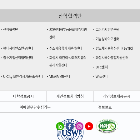
산학협력단
산학협력단
3차원대형부품융합계측지원
그린카시험연구원
센터
기능성바이오센터
뷰티사이언스연구센터
신소재융합기기분석센터
반도체기술혁신센터(SeTIC)
중소기업산학협력센터
화성시 어린이·사회복지급식
화성시육아종합지원센터
관리지원센터
DFC센터
U-City 보안감시기술혁신센터
VR/AR/MR센터
Wise센터
대학정보공시
개인정보처리방침
개인정보제공공시
이메일무단수집거부
정보보호