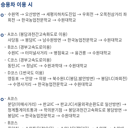
승용차 이용 시
수
수원역 → 오산방면 → 세평지하차도진입 → 우회전 → 오목천삼거리 좌
회전 → 한국농업전문학교 → 수원대학교
원
역
서
A코스 (봉담과천간고속화도로 이용)
방
사당동 → 봉담IC → 남수원방면 → 한국농업전문학교 → 수원대학교
울
면
B코스 (경부고속도로이용)
방
수원IC → 터미널사거리 → 병점육교 → 융건릉 → 수원대학교
면
C코스 (경부고속도로이용)
동탄JC → 정남IC → 수원과학대 → 수원대학교
D코스 (1번국도 이용)
영등포 → 안양 → 의왕 → 북수원I.C(봉담,발안방면) → 봉담I.C(좌회전)
→ 수영사거리 → 한국농업전문학교 → 수원대학교
분
A코스
분당(이매사거리) → 판교IC → 판교JC(서울외곽순환도로 일산방면) →
당
청계톨게이트통과 → 학의분기점 → 봉담과천간고속화도로 봉담방면 →
방
봉담IC → 한국농업전문학교 → 수원대학교
면
B코스