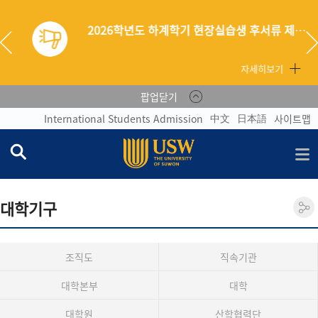
2026학년도 하계학기 현장실습생 후서류 제출 안내
자세히보기
팝업닫기
中文
日本語
International Students Admission
사이트맵
대학기구
조직도
직속기관
대학본부
대학
대학원
산학협력단