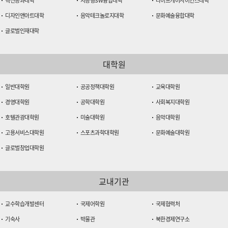
혁신공과대학
지능형SW융합대학
라이프케어사이언스대학
디자인앤아트대학
음악테크놀로지대학
문화예술융합대학
글로벌인재대학
대학원
일반대학원
공공정책대학원
교육대학원
경영대학원
공학대학원
사회복지대학원
호텔관광대학원
미술대학원
음악대학원
고용서비스대학원
스포츠과학대학원
문화예술대학원
글로벌창업대학원
교내기관
교수학습개발센터
국제어학원
국제협력처
기숙사
박물관
북한경제연구소