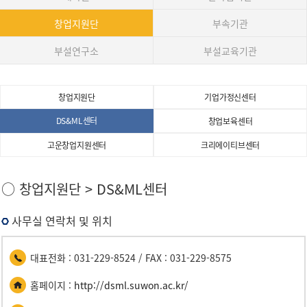
창업지원단
부속기관
부설연구소
부설교육기관
창업지원단
기업가정신센터
DS&ML센터
창업보육센터
고운창업지원센터
크리에이티브센터
창
○ 창업지원단 > DS&ML센터
업
지
사무실 연락처 및 위치
원
단
대표전화 : 031-229-8524 / FAX : 031-229-8575
>
DS&ML
홈페이지 :
http://dsml.suwon.ac.kr/
센