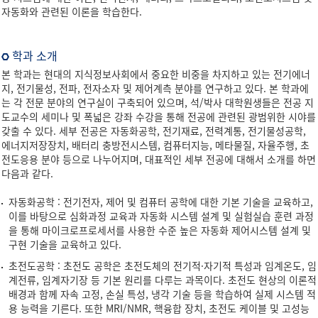
자동화와 관련된 이론을 학습한다.
학과 소개
본 학과는 현대의 지식정보사회에서 중요한 비중을 차지하고 있는 전기에너
지, 전기물성, 전파, 전자소자 및 제어계측 분야를 연구하고 있다. 본 학과에
는 각 전문 분야의 연구실이 구축되어 있으며, 석/박사 대학원생들은 전공 지
도교수의 세미나 및 폭넓은 강좌 수강을 통해 전공에 관련된 광범위한 시야를
갖출 수 있다. 세부 전공은 자동화공학, 전기재료, 전력계통, 전기물성공학,
에너지저장장치, 배터리 충방전시스템, 컴퓨터지능, 메타물질, 자율주행, 초
전도응용 분야 등으로 나누어지며, 대표적인 세부 전공에 대해서 소개를 하면
다음과 같다.
자동화공학 : 전기전자, 제어 및 컴퓨터 공학에 대한 기본 기술을 교육하고,
이를 바탕으로 심화과정 교육과 자동화 시스템 설계 및 실험실습 훈련 과정
을 통해 마이크로프로세서를 사용한 수준 높은 자동화 제어시스템 설계 및
구현 기술을 교육하고 있다.
초전도공학 : 초전도 공학은 초전도체의 전기적·자기적 특성과 임계온도, 임
계전류, 임계자기장 등 기본 원리를 다루는 과목이다. 초전도 현상의 이론적
배경과 함께 자속 고정, 손실 특성, 냉각 기술 등을 학습하여 실제 시스템 적
용 능력을 기른다. 또한 MRI/NMR, 핵융합 장치, 초전도 케이블 및 고성능