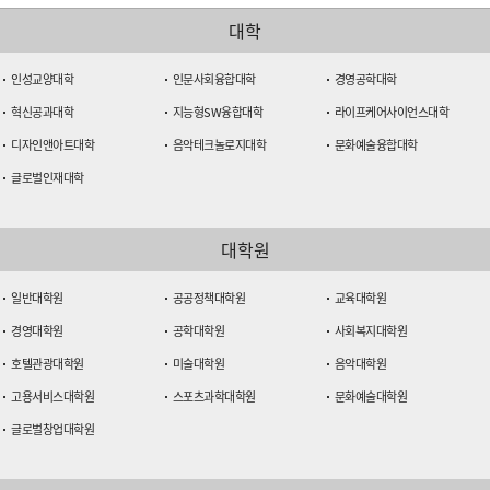
대학
인성교양대학
인문사회융합대학
경영공학대학
혁신공과대학
지능형SW융합대학
라이프케어사이언스대학
디자인앤아트대학
음악테크놀로지대학
문화예술융합대학
글로벌인재대학
대학원
일반대학원
공공정책대학원
교육대학원
경영대학원
공학대학원
사회복지대학원
호텔관광대학원
미술대학원
음악대학원
고용서비스대학원
스포츠과학대학원
문화예술대학원
글로벌창업대학원