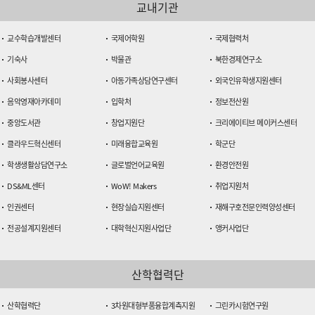
교내기관
교수학습개발센터
국제어학원
국제협력처
기숙사
박물관
북한경제연구소
사회봉사센터
아동가족상담연구센터
외국인유학생지원센터
음악영재아카데미
입학처
정보전산원
중앙도서관
창업지원단
크리에이티브 메이커스센터
클라우드혁신센터
미래융합교육원
학군단
학생생활상담연구소
글로벌언어교육원
환경안전원
DS&ML센터
WoW! Makers
취업지원처
인권센터
현장실습지원센터
재해구호전문인력양성센터
전공설계지원센터
대학혁신지원사업단
앵커사업단
산학협력단
산학협력단
3차원대형부품융합계측지원
그린카시험연구원