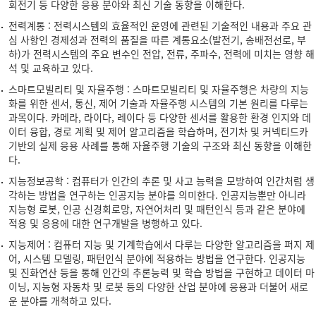
회전기 등 다양한 응용 분야와 최신 기술 동향을 이해한다.
전력계통 : 전력시스템의 효율적인 운영에 관련된 기술적인 내용과 주요 관
심 사항인 경제성과 전력의 품질을 따른 계통요소(발전기, 송배전선로, 부
하)가 전력시스템의 주요 변수인 전압, 전류, 주파수, 전력에 미치는 영향 해
석 및 교육하고 있다.
스마트모빌리티 및 자율주행 : 스마트모빌리티 및 자율주행은 차량의 지능
화를 위한 센서, 통신, 제어 기술과 자율주행 시스템의 기본 원리를 다루는
과목이다. 카메라, 라이다, 레이다 등 다양한 센서를 활용한 환경 인지와 데
이터 융합, 경로 계획 및 제어 알고리즘을 학습하며, 전기차 및 커넥티드카
기반의 실제 응용 사례를 통해 자율주행 기술의 구조와 최신 동향을 이해한
다.
지능정보공학 : 컴퓨터가 인간의 추론 및 사고 능력을 모방하여 인간처럼 생
각하는 방법을 연구하는 인공지능 분야를 의미한다. 인공지능뿐만 아니라
지능형 로봇, 인공 신경회로망, 자연어처리 및 패턴인식 등과 같은 분야에
적용 및 응용에 대한 연구개발을 병행하고 있다.
지능제어 : 컴퓨터 지능 및 기계학습에서 다루는 다양한 알고리즘을 퍼지 제
어, 시스템 모델링, 패턴인식 분야에 적용하는 방법을 연구한다. 인공지능
및 진화연산 등을 통해 인간의 추론능력 및 학습 방법을 구현하고 데이터 마
이닝, 지능형 자동차 및 로봇 등의 다양한 산업 분야에 응용과 더불어 새로
운 분야를 개척하고 있다.