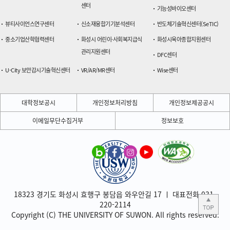
센터
기능성바이오센터
뷰티사이언스연구센터
신소재융합기기분석센터
반도체기술혁신센터(SeTIC)
중소기업산학협력센터
화성시 어린이·사회복지급식
화성시육아종합지원센터
관리지원센터
DFC센터
U-City 보안감시기술혁신센터
VR/AR/MR센터
Wise센터
대학정보공시
개인정보처리방침
개인정보제공공시
이메일무단수집거부
정보보호
18323 경기도 화성시 효행구 봉담읍 와우안길 17 ㅣ 대표전화 031-
220-2114
Copyright (C) THE UNIVERSITY OF SUWON. All rights reserved.