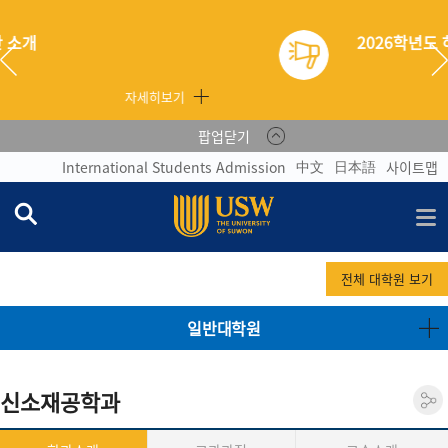
2026학년도 하계학
자세히보기
팝업닫기
中文
日本語
International Students Admission
사이트맵
전체 대학원 보기
일반대학원
신소재공학과