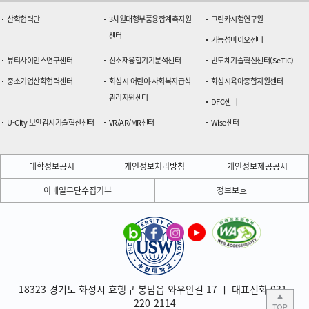
산학협력단
3차원대형부품융합계측지원
그린카시험연구원
센터
기능성바이오센터
뷰티사이언스연구센터
신소재융합기기분석센터
반도체기술혁신센터(SeTIC)
중소기업산학협력센터
화성시 어린이·사회복지급식
화성시육아종합지원센터
관리지원센터
DFC센터
U-City 보안감시기술혁신센터
VR/AR/MR센터
Wise센터
대학정보공시
개인정보처리방침
개인정보제공공시
이메일무단수집거부
정보보호
18323 경기도 화성시 효행구 봉담읍 와우안길 17 ㅣ 대표전화 031-
220-2114