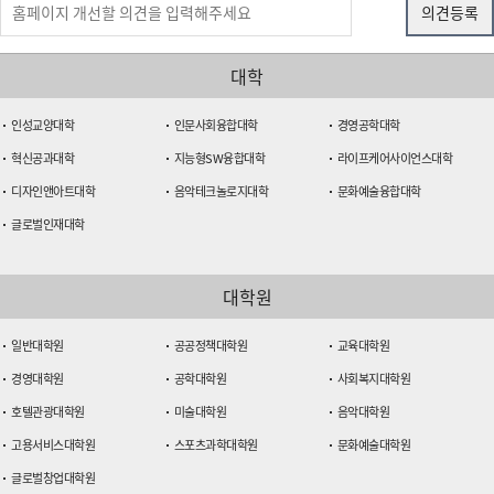
대학
인성교양대학
인문사회융합대학
경영공학대학
혁신공과대학
지능형SW융합대학
라이프케어사이언스대학
디자인앤아트대학
음악테크놀로지대학
문화예술융합대학
글로벌인재대학
대학원
일반대학원
공공정책대학원
교육대학원
경영대학원
공학대학원
사회복지대학원
호텔관광대학원
미술대학원
음악대학원
고용서비스대학원
스포츠과학대학원
문화예술대학원
글로벌창업대학원