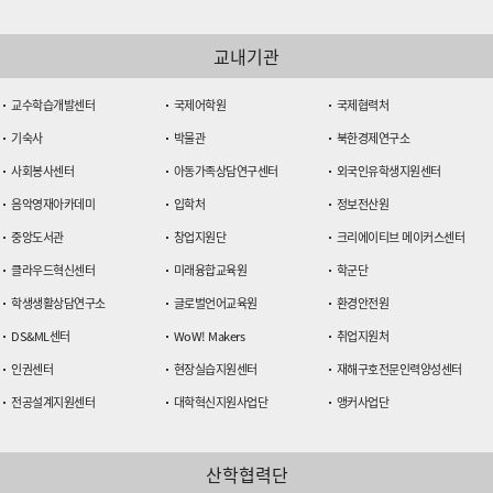
교내기관
교수학습개발센터
국제어학원
국제협력처
기숙사
박물관
북한경제연구소
사회봉사센터
아동가족상담연구센터
외국인유학생지원센터
음악영재아카데미
입학처
정보전산원
중앙도서관
창업지원단
크리에이티브 메이커스센터
클라우드혁신센터
미래융합교육원
학군단
학생생활상담연구소
글로벌언어교육원
환경안전원
DS&ML센터
WoW! Makers
취업지원처
인권센터
현장실습지원센터
재해구호전문인력양성센터
전공설계지원센터
대학혁신지원사업단
앵커사업단
산학협력단