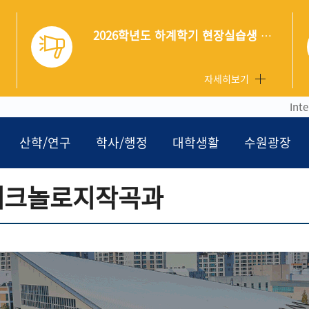
여름음악캠프
2026학년도 하계학기 현장실습생 후서류 제출 안내
자세히보기
Int
산학/연구
학사/행정
대학생활
수원광장
테크놀로지작곡과