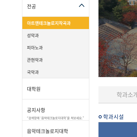
전공
아트앤테크놀로지작곡과
성악과
피아노과
관현악과
국악과
대학원
학과소
공지사항
학과시설
“검색창에 ‘음악테크놀로지대학’을 쳐보세요.”
음악테크놀로지대학