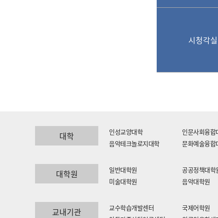
시청각실
인성교양대학
인문사회융합
대학
음악테크놀로지대학
문화예술융합
일반대학원
공공정책대학
대학원
미술대학원
음악대학원
교수학습개발센터
국제어학원
교내기관