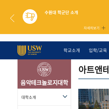
수원대 학군단 소개
자세히보기
학교소개
입학/교육
아트앤
음악테크놀로지대학
대학소개