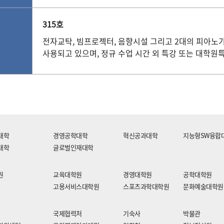
315호
전자교탁, 빔프로젝터, 음향시설 그리고 2대의 피아노
사용되고 있으며, 정규 수업 시간 외 특강 또는 대학원
대학
경영공학대학
혁신공과대학
지능형SW융합
대학
글로벌인재대학
원
교육대학원
경영대학원
공학대학원
고용서비스대학원
스포츠과학대학원
문화예술대학원
국제협력처
기숙사
박물관