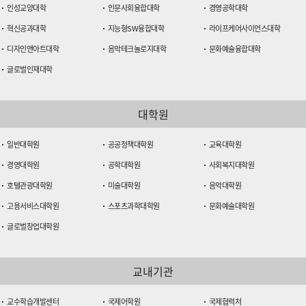
인성교양대학
인문사회융합대학
경영공학대학
혁신공과대학
지능형SW융합대학
라이프케어사이언스대학
디자인앤아트대학
음악테크놀로지대학
문화예술융합대학
글로벌인재대학
대학원
일반대학원
공공정책대학원
교육대학원
경영대학원
공학대학원
사회복지대학원
호텔관광대학원
미술대학원
음악대학원
고용서비스대학원
스포츠과학대학원
문화예술대학원
글로벌창업대학원
교내기관
교수학습개발센터
국제어학원
국제협력처