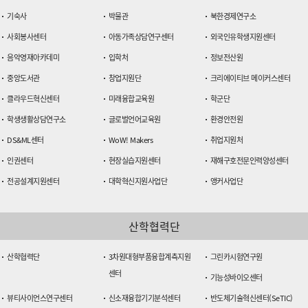
기숙사
박물관
북한경제연구소
사회봉사센터
아동가족상담연구센터
외국인유학생지원센터
음악영재아카데미
입학처
정보전산원
중앙도서관
창업지원단
크리에이티브 메이커스센터
클라우드혁신센터
미래융합교육원
학군단
학생생활상담연구소
글로벌언어교육원
환경안전원
DS&ML센터
WoW! Makers
취업지원처
인권센터
현장실습지원센터
재해구호전문인력양성센터
전공설계지원센터
대학혁신지원사업단
앵커사업단
산학협력단
산학협력단
3차원대형부품융합계측지원
그린카시험연구원
센터
기능성바이오센터
뷰티사이언스연구센터
신소재융합기기분석센터
반도체기술혁신센터(SeTIC)