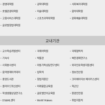
경영대학원
공학대학원
사회복지대학원
호텔관광대학원
미술대학원
음악대학원
고용서비스대학원
스포츠과학대학원
문화예술대학원
글로벌창업대학원
교내기관
교수학습개발센터
국제어학원
국제협력처
기숙사
박물관
북한경제연구소
사회봉사센터
아동가족상담연구센터
외국인유학생지원센터
음악영재아카데미
입학처
정보전산원
중앙도서관
창업지원단
크리에이티브 메이커스센터
클라우드혁신센터
미래융합교육원
학군단
학생생활상담연구소
글로벌언어교육원
환경안전원
DS&ML센터
WoW! Makers
취업지원처