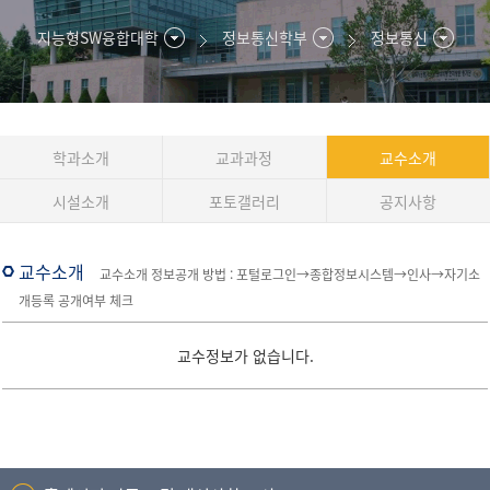
지능형SW융합대학
정보통신학부
정보통신
학과소개
교과과정
교수소개
시설소개
포토갤러리
공지사항
교수소개
교수소개 정보공개 방법 : 포털로그인→종합정보시스템→인사→자기소
개등록 공개여부 체크
교수정보가 없습니다.