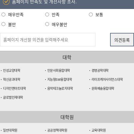
홈페이지 만족도 및 개선사항 조사.
매우만족
만족
보통
불만
매우불만
대학
인성교양대학
인문사회융합대학
경영공학대학
혁신공과대학
지능형SW융합대학
라이프케어사이언스대학
디자인앤아트대학
음악테크놀로지대학
문화예술융합대학
글로벌인재대학
대학원
일반대학원
공공정책대학원
교육대학원