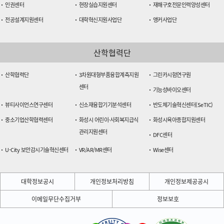
인권센터
현장실습지원센터
재해구호전문인력양성센터
전공설계지원센터
대학혁신지원사업단
앵커사업단
산학협력단
산학협력단
3차원대형부품융합계측지원
그린카시험연구원
센터
기능성바이오센터
뷰티사이언스연구센터
신소재융합기기분석센터
반도체기술혁신센터(SeTIC)
중소기업산학협력센터
화성시 어린이·사회복지급식
화성시육아종합지원센터
관리지원센터
DFC센터
U-City 보안감시기술혁신센터
VR/AR/MR센터
Wise센터
대학정보공시
개인정보처리방침
개인정보제공공시
이메일무단수집거부
정보보호