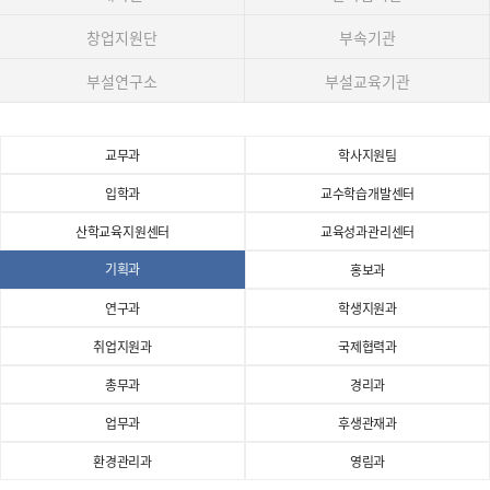
창업지원단
부속기관
부설연구소
부설교육기관
교무과
학사지원팀
입학과
교수학습개발센터
산학교육지원센터
교육성과관리센터
기획과
홍보과
연구과
학생지원과
취업지원과
국제협력과
총무과
경리과
업무과
후생관재과
환경관리과
영림과