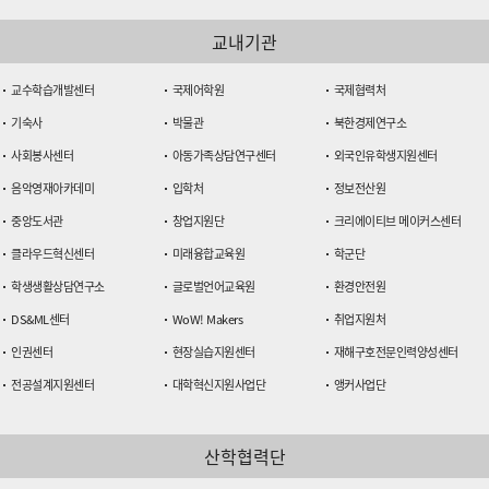
교내기관
교수학습개발센터
국제어학원
국제협력처
기숙사
박물관
북한경제연구소
사회봉사센터
아동가족상담연구센터
외국인유학생지원센터
음악영재아카데미
입학처
정보전산원
중앙도서관
창업지원단
크리에이티브 메이커스센터
클라우드혁신센터
미래융합교육원
학군단
학생생활상담연구소
글로벌언어교육원
환경안전원
DS&ML센터
WoW! Makers
취업지원처
인권센터
현장실습지원센터
재해구호전문인력양성센터
전공설계지원센터
대학혁신지원사업단
앵커사업단
산학협력단