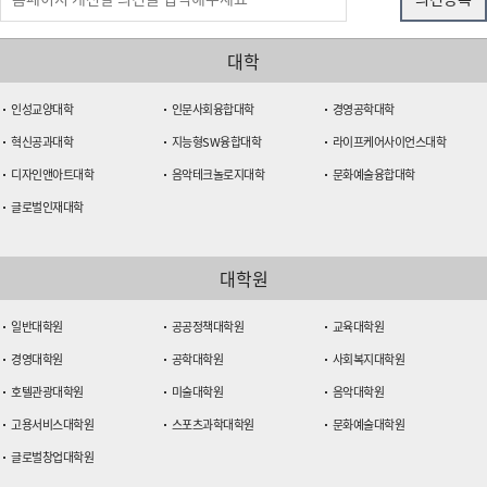
대학
인성교양대학
인문사회융합대학
경영공학대학
혁신공과대학
지능형SW융합대학
라이프케어사이언스대학
디자인앤아트대학
음악테크놀로지대학
문화예술융합대학
글로벌인재대학
대학원
일반대학원
공공정책대학원
교육대학원
경영대학원
공학대학원
사회복지대학원
호텔관광대학원
미술대학원
음악대학원
고용서비스대학원
스포츠과학대학원
문화예술대학원
글로벌창업대학원