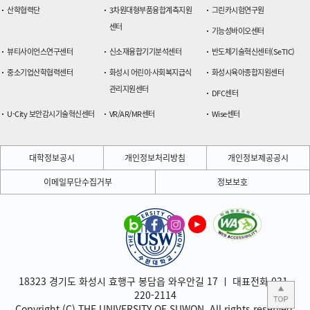
산학협력단
3차원대형부품융합계측지원
그린카시험연구원
센터
기능성바이오센터
뷰티사이언스연구센터
신소재융합기기분석센터
반도체기술혁신센터(SeTIC)
중소기업산학협력센터
화성시 어린이·사회복지급식
화성시육아종합지원센터
관리지원센터
DFC센터
U-City 보안감시기술혁신센터
VR/AR/MR센터
Wise센터
대학정보공시
개인정보처리방침
개인정보제공공시
이메일무단수집거부
정보보호
18323 경기도 화성시 효행구 봉담읍 와우안길 17 ㅣ 대표전화 031-
220-2114
Copyright (C) THE UNIVERSITY OF SUWON. All rights reserved.