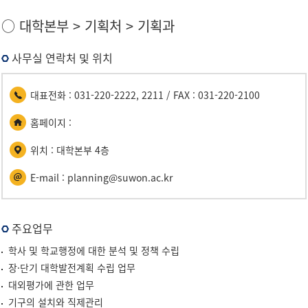
대
○ 대학본부 > 기획처 > 기획과
학
본
사무실 연락처 및 위치
부
>
대표전화 : 031-220-2222, 2211 / FAX : 031-220-2100
기
획
홈페이지 :
과
위치 : 대학본부 4층
E-mail : planning@suwon.ac.kr
주요업무
학사 및 학교행정에 대한 분석 및 정책 수립
장·단기 대학발전계획 수립 업무
대외평가에 관한 업무
기구의 설치와 직제관리