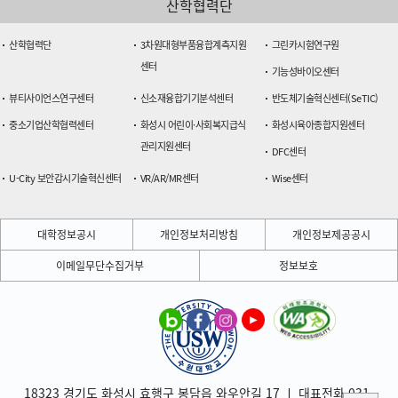
산학협력단
산학협력단
3차원대형부품융합계측지원
그린카시험연구원
센터
기능성바이오센터
뷰티사이언스연구센터
신소재융합기기분석센터
반도체기술혁신센터(SeTIC)
중소기업산학협력센터
화성시 어린이·사회복지급식
화성시육아종합지원센터
관리지원센터
DFC센터
U-City 보안감시기술혁신센터
VR/AR/MR센터
Wise센터
대학정보공시
개인정보처리방침
개인정보제공공시
이메일무단수집거부
정보보호
18323 경기도 화성시 효행구 봉담읍 와우안길 17 ㅣ 대표전화 031-