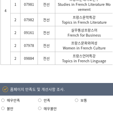
1
07981
전선
Studies in French Literature Mo
vement
4
프랑스문학특강
2
07982
전선
Topics in French Literature
실무통상프랑스어
2
09161
전선
French for Business
프랑스문화와여성
2
07978
전선
Women in French Culture
프랑스언어특강
2
09884
전선
Topics in French Linguage
홈페이지 만족도 및 개선사항 조사.
매우만족
만족
보통
불만
매우불만