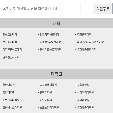
대학
인성교양대학
인문사회융합대학
경영공학대학
혁신공과대학
지능형SW융합대학
라이프케어사이언스대학
디자인앤아트대학
음악테크놀로지대학
문화예술융합대학
글로벌인재대학
대학원
일반대학원
공공정책대학원
교육대학원
경영대학원
공학대학원
사회복지대학원
호텔관광대학원
미술대학원
음악대학원
고용서비스대학원
스포츠과학대학원
문화예술대학원