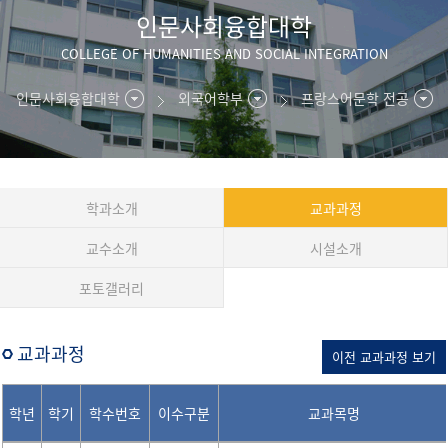
인문사회융합대학
COLLEGE OF HUMANITIES AND SOCIAL INTEGRATION
인문사회융합대학
외국어학부
프랑스어문학 전공
학과소개
교과과정
교수소개
시설소개
포토갤러리
교과과정
이전 교과과정 보기
학년
학기
학수번호
이수구분
교과목명