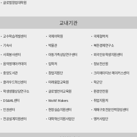
글로벌창업대학원
교내기관
교수학습개발센터
국제어학원
국제협력처
기숙사
박물관
북한경제연구소
사회봉사센터
아동가족상담연구센터
외국인유학생지원센터
음악영재아카데미
입학처
정보전산원
중앙도서관
창업지원단
크리에이티브 메이커스센터
클라우드혁신센터
미래융합교육원
학군단
학생생활상담연구소
글로벌언어교육원
환경안전원
DS&ML센터
WoW! Makers
취업지원처
인권센터
현장실습지원센터
재해구호전문인력양성센터
전공설계지원센터
대학혁신지원사업단
앵커사업단