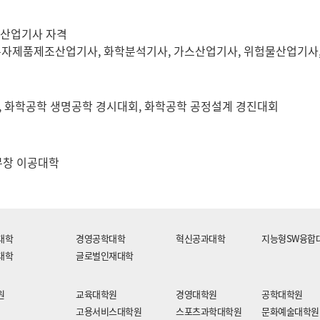
 산업기사 자격
자제품제조산업기사, 화학분석기사, 가스산업기사, 위험물산업기사, 
 화학공학 생명공학 경시대회, 화학공학 공정설계 경진대회
 무창 이공대학
대학
경영공학대학
혁신공과대학
지능형SW융합
대학
글로벌인재대학
원
교육대학원
경영대학원
공학대학원
고용서비스대학원
스포츠과학대학원
문화예술대학원