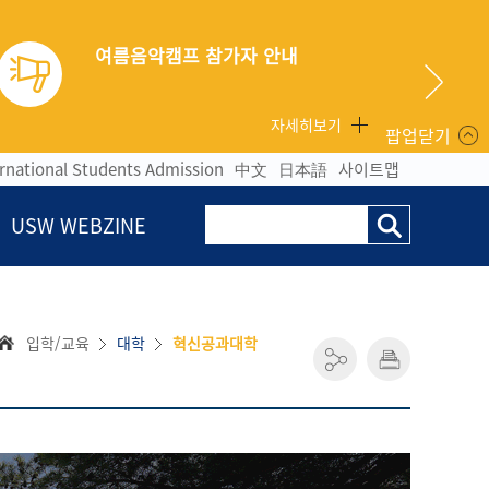
2026년 전반기 ROTC 67⋅68기 선발안내
자세히보기
팝업닫기
ernational Students Admission
中文
日本語
사이트맵
USW WEBZINE
입학/교육
대학
혁신공과대학