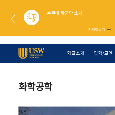
2026학년도 하계학기 현장실습생 후서
보기
자세히보기
학교소개
입학/교육
화학공학