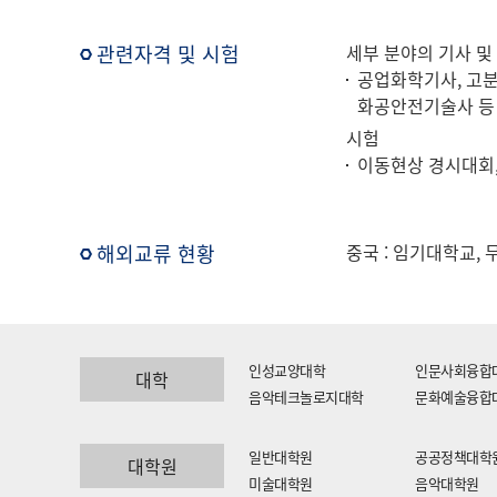
관련자격 및 시험
세부 분야의 기사 및
공업화학기사, 고분
화공안전기술사 등
시험
이동현상 경시대회,
해외교류 현황
중국 : 임기대학교,
인성교양대학
인문사회융합
대학
음악테크놀로지대학
문화예술융합
일반대학원
공공정책대학
대학원
미술대학원
음악대학원