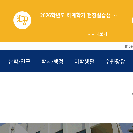
여름음악캠프 참가자 안내
류 제출 안내
자세히보기
Int
산학/연구
학사/행정
대학생활
수원광장