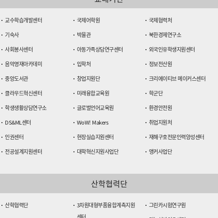
교수학습개발센터
국제어학원
국제협력처
기숙사
박물관
북한경제연구소
사회봉사센터
아동가족상담연구센터
외국인유학생지원센터
음악영재아카데미
입학처
정보전산원
중앙도서관
창업지원단
크리에이티브 메이커스센터
클라우드혁신센터
미래융합교육원
학군단
학생생활상담연구소
글로벌언어교육원
환경안전원
DS&ML센터
WoW! Makers
취업지원처
인권센터
현장실습지원센터
재해구호전문인력양성센터
전공설계지원센터
대학혁신지원사업단
앵커사업단
산학협력단
산학협력단
3차원대형부품융합계측지원
그린카시험연구원
센터