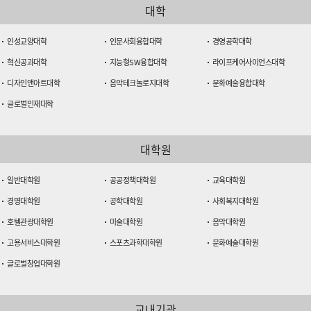
대학
인성교양대학
인문사회융합대학
경영공학대학
혁신공과대학
지능형SW융합대학
라이프케어사이언스대학
디자인앤아트대학
음악테크놀로지대학
문화예술융합대학
글로벌인재대학
대학원
일반대학원
공공정책대학원
교육대학원
경영대학원
공학대학원
사회복지대학원
호텔관광대학원
미술대학원
음악대학원
고용서비스대학원
스포츠과학대학원
문화예술대학원
글로벌창업대학원
교내기관