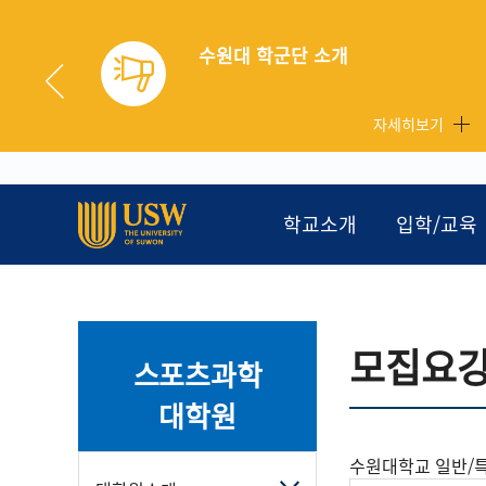
개
자세히보기
자
학교소개
입학/교육
모집요
스포츠과학
대학원
모
수원대학교 일반/