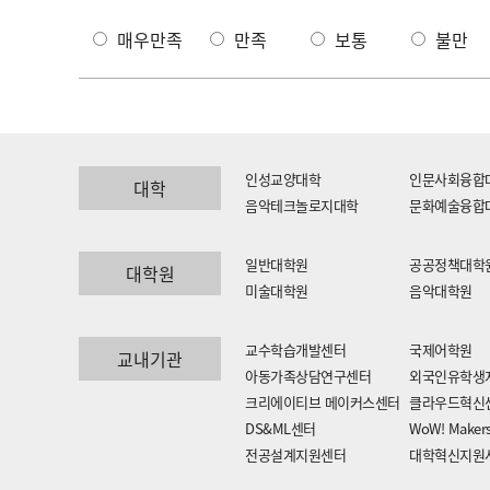
매우만족
만족
보통
불만
인성교양대학
인문사회융합
대학
음악테크놀로지대학
문화예술융합
일반대학원
공공정책대학
대학원
미술대학원
음악대학원
교수학습개발센터
국제어학원
교내기관
아동가족상담연구센터
외국인유학생
크리에이티브 메이커스센터
클라우드혁신
DS&ML센터
WoW! Maker
전공설계지원센터
대학혁신지원