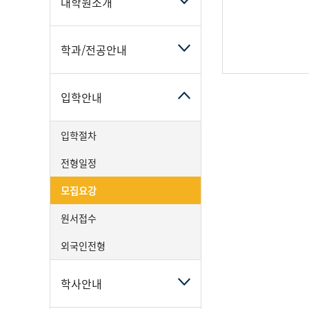
대학원소개
집
요
강
학과/전공안내
입학안내
입학절차
전형일정
모집요강
원서접수
외국인전형
학사안내