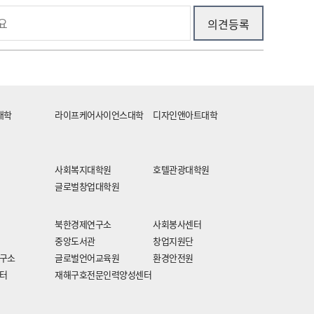
대학
라이프케어사이언스대학
디자인앤아트대학
사회복지대학원
호텔관광대학원
글로벌창업대학원
북한경제연구소
사회봉사센터
중앙도서관
창업지원단
구소
글로벌언어교육원
환경안전원
터
재해구호전문인력양성센터