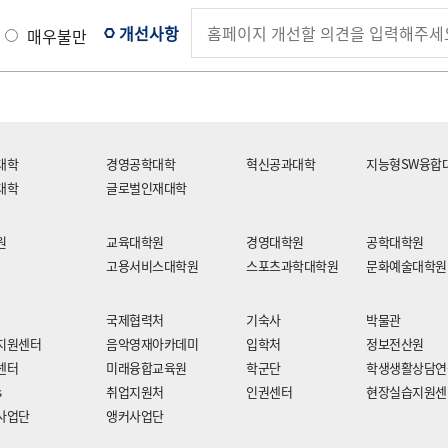
개선사항
매우불만
대학
경영공학대학
혁신공과대학
지능형SW융합
대학
글로벌인재대학
원
교육대학원
경영대학원
공학대학원
고용서비스대학원
스포츠과학대학원
문화예술대학원
국제협력처
기숙사
박물관
지원센터
음악영재아카데미
입학처
정보전산원
센터
미래융합교육원
학군단
학생생활상담연
s
취업지원처
인권센터
현장실습지원센
사업단
앵커사업단