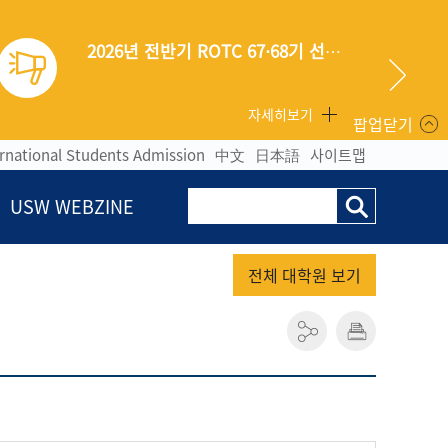
교내 전체건물 정기소독 안내(협조)
2026년 전반기 ROTC 67⋅68기 선발안내
자세히보기
팝업닫기
ernational Students Admission
中文
日本語
사이트맵
USW WEBZINE
전체 대학원 보기