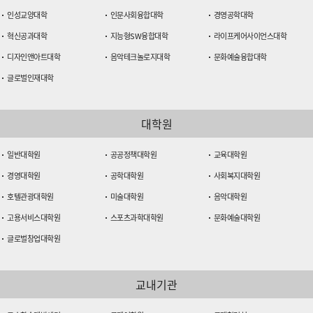
인성교양대학
인문사회융합대학
경영공학대학
혁신공과대학
지능형SW융합대학
라이프케어사이언스대학
디자인앤아트대학
음악테크놀로지대학
문화예술융합대학
글로벌인재대학
대학원
일반대학원
공공정책대학원
교육대학원
경영대학원
공학대학원
사회복지대학원
호텔관광대학원
미술대학원
음악대학원
고용서비스대학원
스포츠과학대학원
문화예술대학원
글로벌창업대학원
교내기관