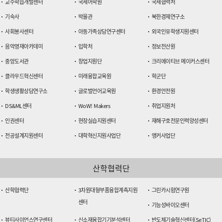
교수학습개발센터
국제어학원
국제협력처
기숙사
박물관
북한경제연구소
사회봉사센터
아동가족상담연구센터
외국인유학생지원센터
음악영재아카데미
입학처
정보전산원
중앙도서관
창업지원단
크리에이티브 메이커스센터
클라우드혁신센터
미래융합교육원
학군단
학생생활상담연구소
글로벌언어교육원
환경안전원
DS&ML센터
WoW! Makers
취업지원처
인권센터
현장실습지원센터
재해구호전문인력양성센터
전공설계지원센터
대학혁신지원사업단
앵커사업단
산학협력단
산학협력단
3차원대형부품융합계측지원
그린카시험연구원
센터
기능성바이오센터
뷰티사이언스연구센터
신소재융합기기분석센터
반도체기술혁신센터(SeTIC)