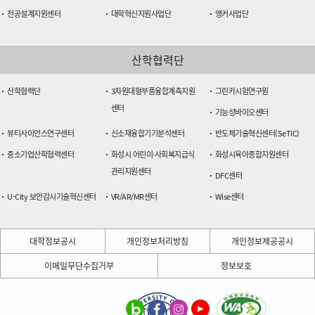
전공설계지원센터
대학혁신지원사업단
앵커사업단
산학협력단
산학협력단
3차원대형부품융합계측지원
그린카시험연구원
센터
기능성바이오센터
뷰티사이언스연구센터
신소재융합기기분석센터
반도체기술혁신센터(SeTIC)
중소기업산학협력센터
화성시 어린이·사회복지급식
화성시육아종합지원센터
관리지원센터
DFC센터
U-City 보안감시기술혁신센터
VR/AR/MR센터
Wise센터
대학정보공시
개인정보처리방침
개인정보제공공시
이메일무단수집거부
정보보호