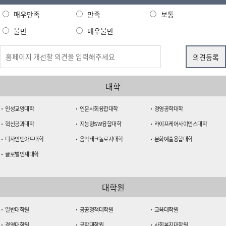
매우만족
만족
보통
불만
매우불만
대학
인성교양대학
인문사회융합대학
경영공학대학
혁신공과대학
지능형SW융합대학
라이프케어사이언스대학
디자인앤아트대학
음악테크놀로지대학
문화예술융합대학
글로벌인재대학
대학원
일반대학원
공공정책대학원
교육대학원
경영대학원
공학대학원
사회복지대학원