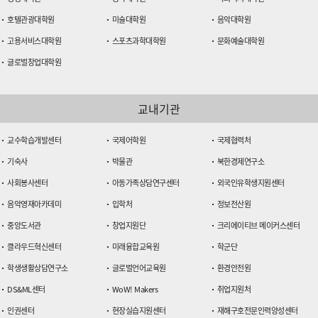
호텔관광대학원
미술대학원
음악대학원
고용서비스대학원
스포츠과학대학원
문화예술대학원
글로벌창업대학원
교내기관
교수학습개발센터
국제어학원
국제협력처
기숙사
박물관
북한경제연구소
사회봉사센터
아동가족상담연구센터
외국인유학생지원센터
음악영재아카데미
입학처
정보전산원
중앙도서관
창업지원단
크리에이티브 메이커스센터
클라우드혁신센터
미래융합교육원
학군단
학생생활상담연구소
글로벌언어교육원
환경안전원
DS&ML센터
WoW! Makers
취업지원처
인권센터
현장실습지원센터
재해구호전문인력양성센터