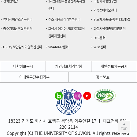
산학협력단
3차원대형부품융합계측지원
그린카시험연구원
센터
기능성바이오센터
뷰티사이언스연구센터
신소재융합기기분석센터
반도체기술혁신센터(SeTIC)
중소기업산학협력센터
화성시 어린이·사회복지급식
화성시육아종합지원센터
관리지원센터
DFC센터
U-City 보안감시기술혁신센터
VR/AR/MR센터
Wise센터
대학정보공시
개인정보처리방침
개인정보제공공시
이메일무단수집거부
정보보호
18323 경기도 화성시 효행구 봉담읍 와우안길 17 ㅣ 대표전화 031-
220-2114
Copyright (C) THE UNIVERSITY OF SUWON. All rights reserved.