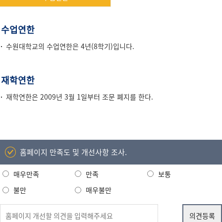
수
수업연한
업
수원대학교의 수업연한은 4년(8학기)입니다.
연
한
재학연한
재학연한은 2009년 3월 1일부터 조문 폐지를 한다.
홈페이지 만족도 및 개선사항 조사.
매우만족
만족
보통
불만
매우불만