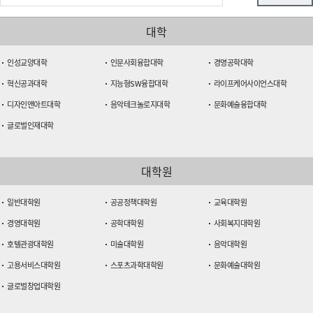
대학
인성교양대학
인문사회융합대학
경영공학대학
혁신공과대학
지능형SW융합대학
라이프케어사이언스대학
디자인앤아트대학
음악테크놀로지대학
문화예술융합대학
글로벌인재대학
대학원
일반대학원
공공정책대학원
교육대학원
경영대학원
공학대학원
사회복지대학원
호텔관광대학원
미술대학원
음악대학원
고용서비스대학원
스포츠과학대학원
문화예술대학원
글로벌창업대학원