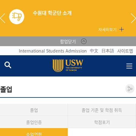
수원대 학군단 소개
자세히보기
팝업닫기
中文
日本語
International Students Admission
사이트맵
졸업
졸업
졸업 기준 및 학점 취득
졸업인증
학점포기
수업연한