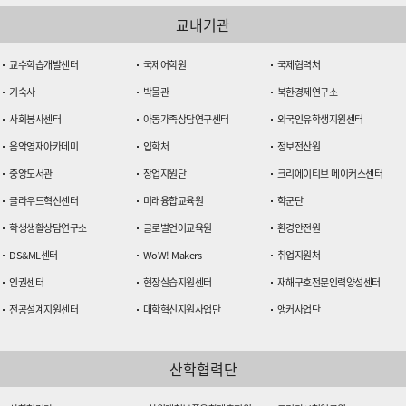
교내기관
교수학습개발센터
국제어학원
국제협력처
기숙사
박물관
북한경제연구소
사회봉사센터
아동가족상담연구센터
외국인유학생지원센터
음악영재아카데미
입학처
정보전산원
중앙도서관
창업지원단
크리에이티브 메이커스센터
클라우드혁신센터
미래융합교육원
학군단
학생생활상담연구소
글로벌언어교육원
환경안전원
DS&ML센터
WoW! Makers
취업지원처
인권센터
현장실습지원센터
재해구호전문인력양성센터
전공설계지원센터
대학혁신지원사업단
앵커사업단
산학협력단