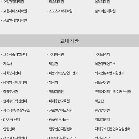
호텔관광대학원
미술대학원
음악대학원
고용서비스대학원
스포츠과학대학원
문화예술대학원
글로벌창업대학원
교내기관
교수학습개발센터
국제어학원
국제협력처
기숙사
박물관
북한경제연구소
사회봉사센터
아동가족상담연구센터
외국인유학생지원센터
음악영재아카데미
입학처
정보전산원
중앙도서관
창업지원단
크리에이티브 메이커스센터
클라우드혁신센터
미래융합교육원
학군단
학생생활상담연구소
글로벌언어교육원
환경안전원
DS&ML센터
WoW! Makers
취업지원처
인권센터
현장실습지원센터
재해구호전문인력양성센터
전공설계지원센터
대학혁신지원사업단
앵커사업단