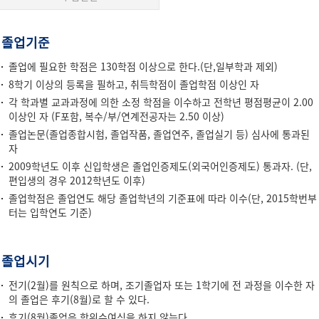
졸
졸업기준
업
졸업에 필요한 학점은 130학점 이상으로 한다.(단,일부학과 제외)
8학기 이상의 등록을 필하고, 취득학점이 졸업학점 이상인 자
각 학과별 교과과정에 의한 소정 학점을 이수하고 전학년 평점평균이 2.00
이상인 자 (F포함, 복수/부/연계전공자는 2.50 이상)
졸업논문(졸업종합시험, 졸업작품, 졸업연주, 졸업실기 등) 심사에 통과된
자
2009학년도 이후 신입학생은 졸업인증제도(외국어인증제도) 통과자. (단,
편입생의 경우 2012학년도 이후)
졸업학점은 졸업연도 해당 졸업학년의 기준표에 따라 이수(단, 2015학번부
터는 입학연도 기준)
졸업시기
전기(2월)를 원칙으로 하며, 조기졸업자 또는 1학기에 전 과정을 이수한 자
의 졸업은 후기(8월)로 할 수 있다.
후기(8월)졸업은 학위수여식을 하지 않는다.