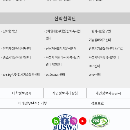
산학협력단
산학협력단
3차원대형부품융합계측지원
그린카시험연구원
센터
기능성바이오센터
뷰티사이언스연구센터
신소재융합기기분석센터
반도체기술혁신센터(SeTIC)
중소기업산학협력센터
화성시 어린이·사회복지급식
화성시육아종합지원센터
관리지원센터
DFC센터
U-City 보안감시기술혁신센터
VR/AR/MR센터
Wise센터
대학정보공시
개인정보처리방침
개인정보제공공시
이메일무단수집거부
정보보호