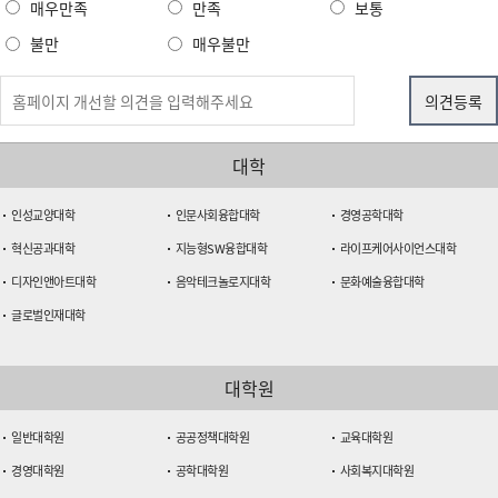
매우만족
만족
보통
불만
매우불만
대학
인성교양대학
인문사회융합대학
경영공학대학
혁신공과대학
지능형SW융합대학
라이프케어사이언스대학
디자인앤아트대학
음악테크놀로지대학
문화예술융합대학
글로벌인재대학
대학원
일반대학원
공공정책대학원
교육대학원
경영대학원
공학대학원
사회복지대학원