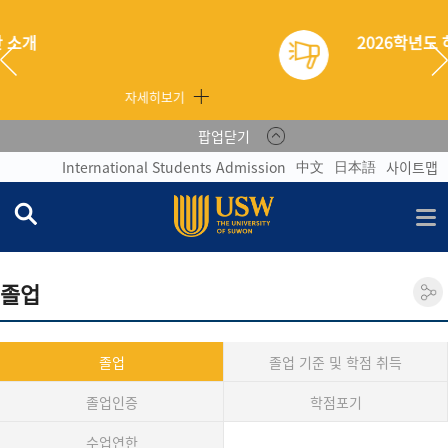
2026학년도 하계학기 현장실습생 후서류 제출 안내
자세히보기
팝업닫기
中文
日本語
International Students Admission
사이트맵
졸업
졸업
졸업 기준 및 학점 취득
졸업인증
학점포기
수업연한