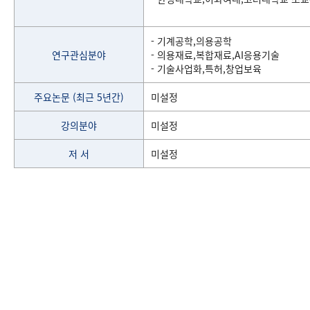
- 기계공학,의용공학
연구관심분야
- 의용재료,복합재료,AI응용기술
- 기술사업화,특허,창업보육
주요논문 (최근 5년간)
미설정
강의분야
미설정
저 서
미설정