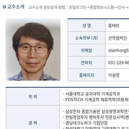
교수소개
교수소개 정보공개 방법 : 포털로그인→종합정보시스템→인사→
성 명
홍태민
소속학부 (과)
산학협력단
이메일
stanhong
연락처
031-229-8
홈페이지
미설정
- 서울대학교 공과대학 기계공학과
학 력
- POSTECH 기계공학 재료역학(의용
- 삼성전자 종합기술원 삼성생명과학연
- 한림창업투자 벤처투자 전문심사역(벤
경 력
- 경남테크노파크 기업단장
- 한성대학교,이화여대,고려대학교 조